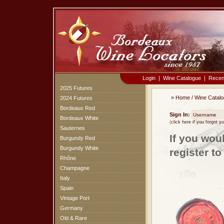
Login
|
Wine Catalogue
|
Recen
2025 Futures
»
Home
/
Wine Catal
2024 Futures
Bordeaux Red
Sign In:
Bordeaux White
(
click here if you forgot 
Sauternes
If you wou
Burgundy Red
Burgundy White
register t
Rhône
Champagne
Italy
Spain
Vintage Port
Germany
Old & Rare