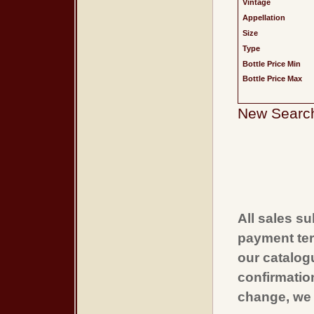
Vintage
Appellation
Size
Type
Bottle Price Min
Bottle Price Max
New Searc
All sales su
payment ter
our catalogu
confirmatio
change, we 