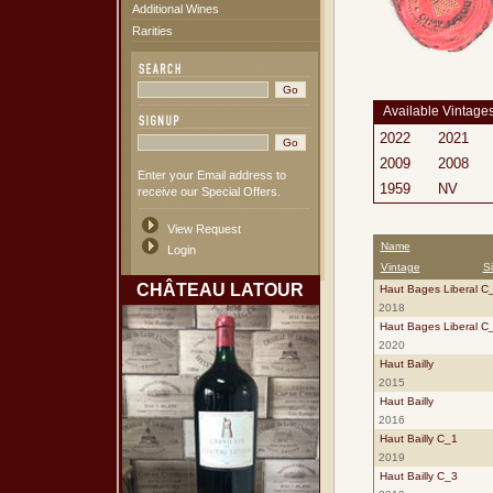
Additional Wines
Rarities
Available Vintage
2022
2021
2009
2008
Enter your Email address to
1959
NV
receive our Special Offers.
View Request
Name
Login
Vintage
S
CHÂTEAU LATOUR
Haut Bages Liberal C
2018
Haut Bages Liberal C
2020
Haut Bailly
2015
Haut Bailly
2016
Haut Bailly C_1
2019
Haut Bailly C_3