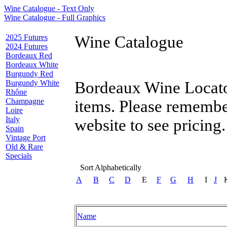
Wine Catalogue - Text Only
Wine Catalogue - Full Graphics
2025 Futures
Wine Catalogue
2024 Futures
Bordeaux Red
Bordeaux White
Burgundy Red
Burgundy White
Bordeaux Wine Locator
Rhône
Champagne
items. Please remembe
Loire
Italy
website to see pricing.
Spain
Vintage Port
Old & Rare
Specials
Sort Alphabetically
A
B
C
D
E
F
G
H
I
J
Name