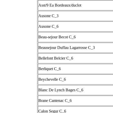
Asst/9 Ea Bordeaux/duclot
Ausone C_3
Ausone C_6
Beau-sejour Becot C_6
Beausejour Duffau Lagarrosse C_3
Bellefont Belcier C_6
Berliquet C_6
Beychevelle C_6
Blanc De Lynch Bages C_6
Brane Cantenac C_6
Calon Segur C_6