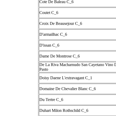
Cote De Baleau C_6
Coutet C_6
Croix De Beausejour C_6
D'armailhac C_6
D'issan C_6
Dame De Montrose C_6
De La Riva Macharnudo San Cayetano Vino 
Pasto
Doisy Daene L'extravagant C_1
Domaine De Chevalier Blanc C_6
Du Tertre C_6
Duhart Milon Rothschild C_6